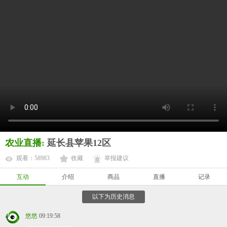
农业直播:
延长县苹果12区
观看：58983
收藏
举报建议
互动
介绍
商品
直播
记录
以下为历史消息
悠悠
09:19:58