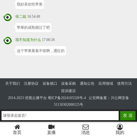
我好喜欢吃苹果
张二姐
16:54:49
苹果的成熟期过了吧
我不知道为什么
17:00:26
这个苹果看着不错啊，通红的
关于我们
注册协议
设备接口
设备采购
通知公告
应用领域
使用方法
投诉建议
2014-2023 优视云播平台
蜀ICP备2024105328号-4
公安网备案：川公网安备
51130302000125号
发 送
请登录后发言!
首页
直播
消息
我的