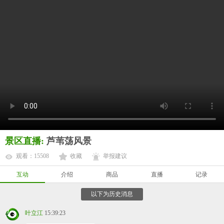
景区直播:
芦苇荡风景
观看：15508
收藏
举报建议
互动
介绍
商品
直播
记录
以下为历史消息
叶立江
15:39:23