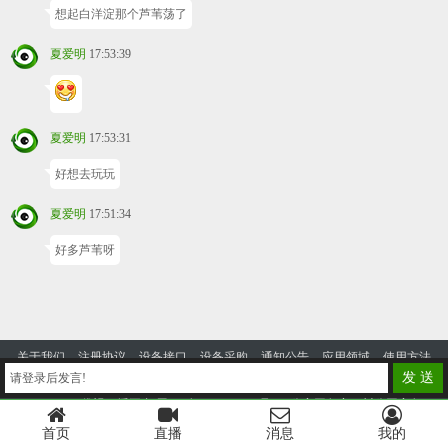
想起白洋淀那个芦苇荡了
夏爱明
17:53:39
夏爱明
17:53:31
好想去玩玩
夏爱明
17:51:34
好多芦苇呀
关于我们
注册协议
设备接口
设备采购
通知公告
应用领域
使用方法
发 送
请登录后发言!
投诉建议
2014-2023 优视云播平台
蜀ICP备2024105328号-4
公安网备案：川公网安备
51130302000125号
首页
直播
消息
我的