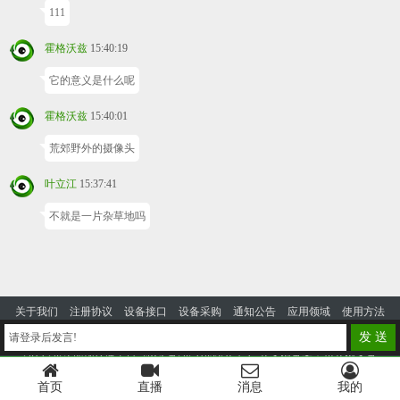
111
霍格沃兹
15:40:19
它的意义是什么呢
霍格沃兹
15:40:01
荒郊野外的摄像头
叶立江
15:37:41
不就是一片杂草地吗
关于我们
注册协议
设备接口
设备采购
通知公告
应用领域
使用方法
投诉建议
发 送
请登录后发言!
2014-2023 优视云播平台
蜀ICP备2024105328号-4
公安网备案：川公网安备
51130302000125号
首页
直播
消息
我的