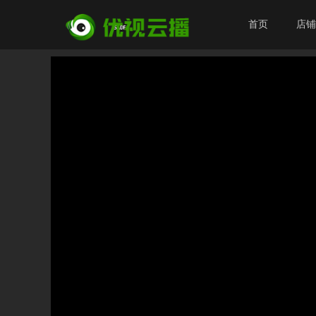
首页
店铺