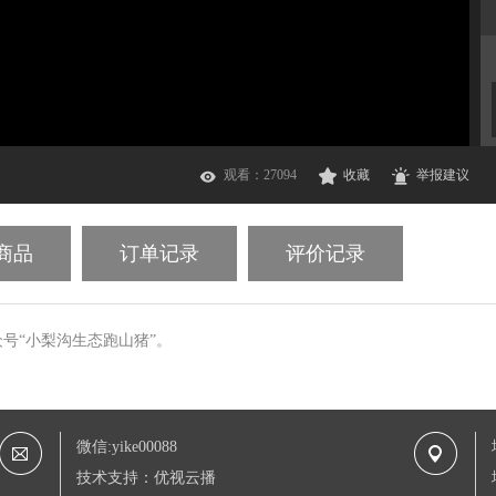
观看：27094
收藏
举报建议
商品
订单记录
评价记录
公众号“小梨沟生态跑山猪”。
微信:yike00088
技术支持：优视云播