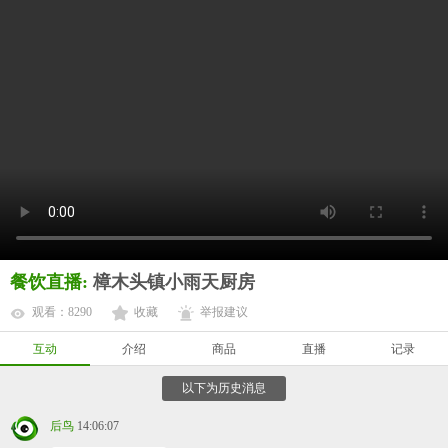
餐饮直播:
樟木头镇小雨天厨房
观看：8290
收藏
举报建议
互动
介绍
商品
直播
记录
以下为历史消息
后鸟
14:06:07