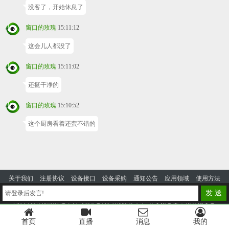
没客了，开始休息了
窗口的玫瑰
15:11:12
这会儿人都没了
窗口的玫瑰
15:11:02
还挺干净的
窗口的玫瑰
15:10:52
这个厨房看着还蛮不错的
关于我们
注册协议
设备接口
设备采购
通知公告
应用领域
使用方法
投诉建议
发 送
请登录后发言!
2014-2023 优视云播平台
蜀ICP备2024105328号-4
公安网备案：川公网安备
51130302000125号
首页
直播
消息
我的