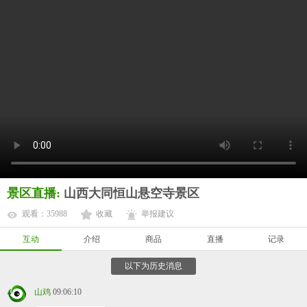
景区直播:
山西大同恒山悬空寺景区
观看：35988
收藏
举报建议
互动
介绍
商品
直播
记录
以下为历史消息
山鸡
09:06:10