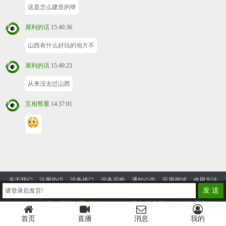
这是怎么建造的呀
犀利的话
15:40:36
山西有什么好玩的地方不
犀利的话
15:40:23
从来没去过山西
互相尊重
14:37:01
关于我们
注册协议
设备接口
设备采购
通知公告
应用领域
使用方法
发 送
请登录后发言!
投诉建议
2014-2023 优视云播平台
蜀ICP备2024105328号-4
公安网备案：川公网安备
51130302000125号
首页
直播
消息
我的