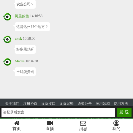
农业公司？
河里的鱼
14:16:58
这是达州那个地方？
ukuk
16:50:06
好多黑鸡呀
Mantis
16:34:38
土鸡蛋贵点
关于我们
注册协议
设备接口
设备采购
通知公告
应用领域
使用方法
投诉建议
发 送
请登录后发言!
2014-2023 优视云播平台
蜀ICP备2024105328号-4
公安网备案：川公网安备
51130302000125号
首页
直播
消息
我的