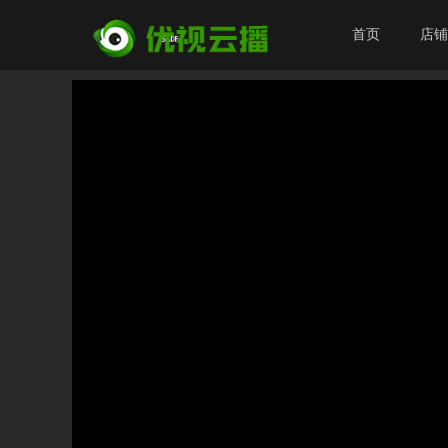
首页
店铺