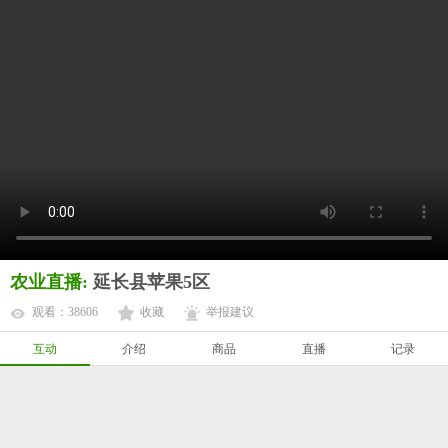
农业直播:
延长县苹果5区
观看：38606
收藏
举报建议
互动
介绍
商品
直播
记录