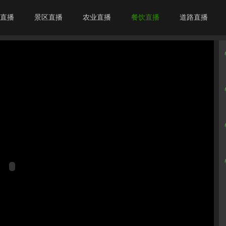
直播
景区直播
农业直播
餐饮直播
道路直播