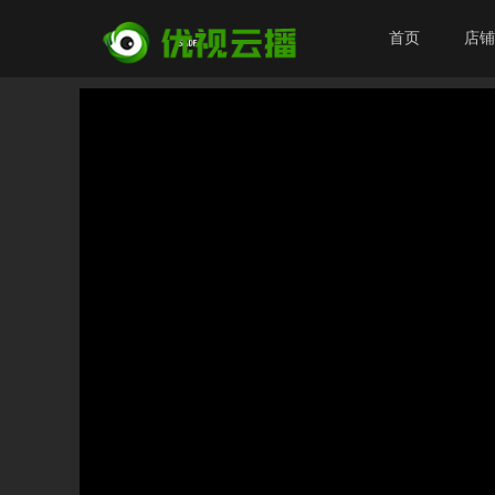
首页
店铺