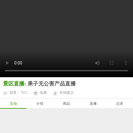
景区直播:
果子无公害产品直播
观看：7623
收藏
举报建议
互动
介绍
商品
直播
记录